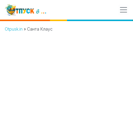
Otpusk.in
»
Санта Клаус