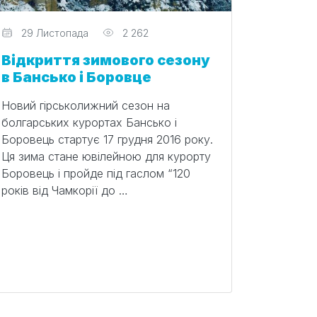
Редактор
29 Листопада
2 262
Відкриття зимового сезону
в Бансько і Боровце
Новий гірськолижний сезон на
болгарських курортах Бансько і
Боровець стартує 17 грудня 2016 року.
Ця зима стане ювілейною для курорту
Боровець і пройде під гаслом “120
років від Чамкорії до …