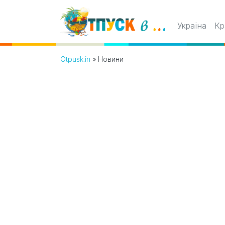
Україна
Кр
Otpusk.in
»
Новини