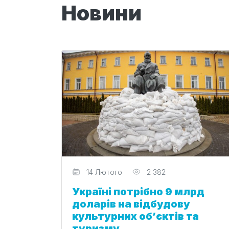
Новини
Редактор
14 Лютого
2 382
Україні потрібно 9 млрд
доларів на відбудову
культурних об’єктів та
туризму