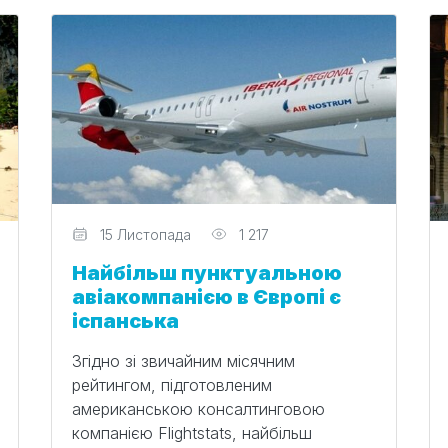
Редактор
15 Листопада
1 217
Найбільш пунктуальною
авіакомпанією в Європі є
іспанська
Згідно зі звичайним місячним
рейтингом, підготовленим
американською консалтинговою
компанією Flightstats, найбільш