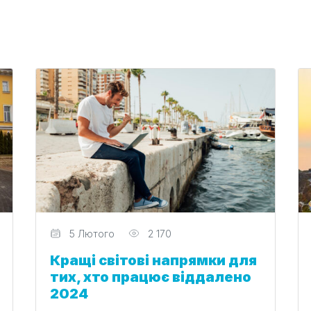
Редактор
5 Лютого
2 170
Кращі світові напрямки для
тих, хто працює віддалено
2024