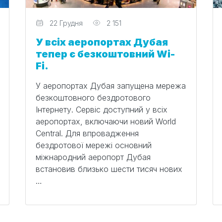
Редактор
22 Грудня
2 151
У всіх аеропортах Дубая
тепер є безкоштовний Wi-
Fi.
У аеропортах Дубая запущена мережа
безкоштовного бездротового
Інтернету. Сервіс доступний у всіх
аеропортах, включаючи новий World
Central. Для впровадження
бездротової мережі основний
міжнародний аеропорт Дубая
встановив близько шести тисяч нових
…