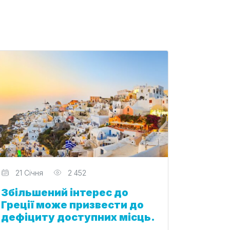
Редактор
21 Січня
2 452
Збільшений інтерес до
Греції може призвести до
дефіциту доступних місць.