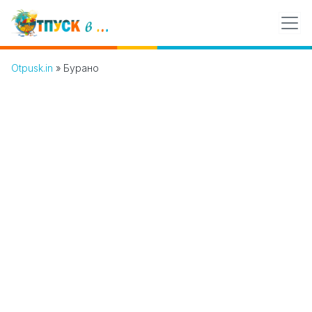
Otpusk.in
»
Бурано