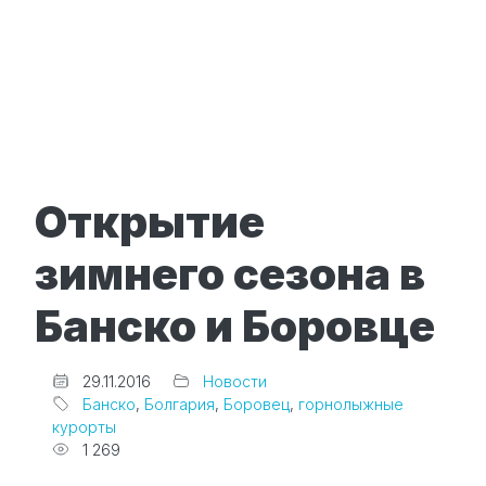
Открытие
зимнего сезона в
Банско и Боровце
Редактор
29.11.2016
Новости
Банско
,
Болгария
,
Боровец
,
горнолыжные
курорты
1 269