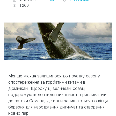
1 260
Менше місяця залишилося до початку сезону
спостереження за горбатими китами в
Домінікані. Щороку ці величезні ссавці
подорожують до південних широт, припливаючи
до затоки Самана, де вони залишаються до кінця
березня для народження дитинчат та створення
нових пар.