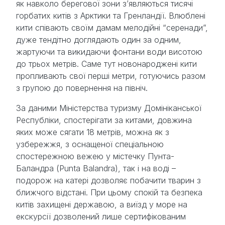
як навколо берегової зони з’являються тисячі
горбатих китів з Арктики та Гренландії. Влюблені
кити співають своїм дамам мелодійні “серенади”,
дуже тендітно доглядають один за одним,
жартуючи та викидаючи фонтани води висотою
до трьох метрів. Саме тут новонароджені кити
пропливають свої перші метри, готуючись разом
з групою до повернення на північ.
За даними Міністерства туризму Домініканської
Республіки, спостерігати за китами, довжина
яких може сягати 18 метрів, можна як з
узбережжя, з оснащеної спеціальною
спостережною вежею у містечку Пунта-
Баландра (Punta Balandra), так і на воді –
подорож на катері дозволяє побачити тварин з
ближчого відстані. При цьому спокій та безпека
китів захищені державою, а виїзд у море на
екскурсії дозволений лише сертифікованим