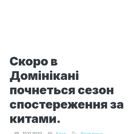
Скоро в
Домінікані
почнеться сезон
спостереження за
китами.
Редактор
12.12.2022
Блог
Домінікана