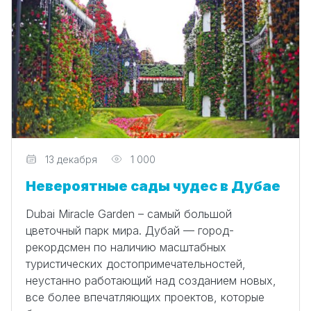
Редактор
13 декабря
1 000
Невероятные сады чудес в Дубае
Dubai Miracle Garden – самый большой
цветочный парк мира. Дубай — город-
рекордсмен по наличию масштабных
туристических достопримечательностей,
неустанно работающий над созданием новых,
все более впечатляющих проектов, которые