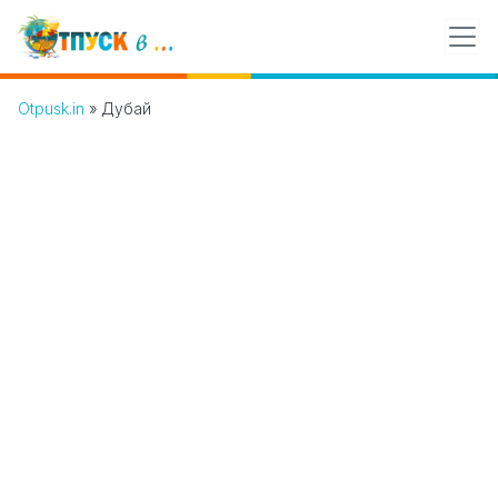
Otpusk.in
»
Дубай